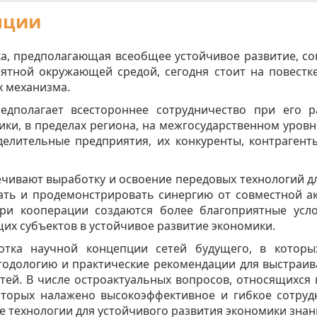
нции
ка, предполагающая всеобщее устойчивое развитие, 
тной окружающей средой, сегодня стоит на повестке
х механизма.
едполагает всестороннее сотрудничество при его 
ки, в пределах региона, на межгосударственном уровне
елительные предприятия, их конкуренты, контрагенты
чивают выработку и освоение передовых технологий дл
ать и продемонстрировать синергию от совместной ак
ри кооперации создаются более благоприятные усл
их субъектов в устойчивое развитие экономики.
отка научной концепции сетей будущего, в котор
тодологию и практические рекомендации для выстраи
тей. В числе остроактуальных вопросов, относящихся 
оторых налажено высокоэффективное и гибкое сотрудн
технологии для устойчивого развития экономики знан