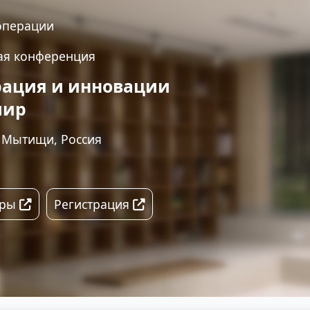
операции
ая конференция
рация и инновации
мир
. Мытищи, Россия
еры
Регистрация